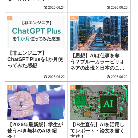
選！
2026.06.24
2026.06.23
AI
雑記
【非エンジニア】
【思想】AIは仕事を奪
ChatGPT Plusを1か月使
う？ブルーカラービリオ
ってみた感想
ネアの出現と日本のこれ
からについて
2026.06.22
2026.06.22
AI
AI
【2026年最新版】学生が
【IB生直伝】AIを活用し
使うべき無料のAIを紹
てレポート・論文を書く
介！
方法！