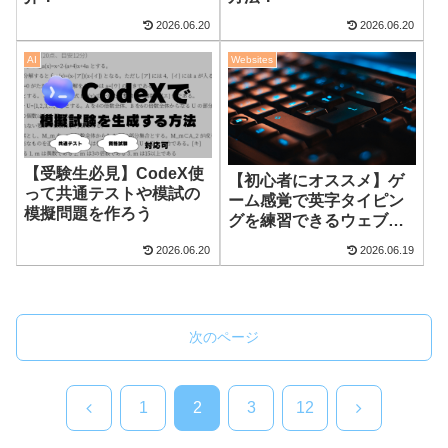
2026.06.20
2026.06.20
AI
Websites
【受験生必見】CodeX使
【初心者にオススメ】ゲ
って共通テストや模試の
ーム感覚で英字タイピン
模擬問題を作ろう
グを練習できるウェブサ
イトを紹介！
2026.06.20
2026.06.19
次のページ
前
次
1
2
3
12