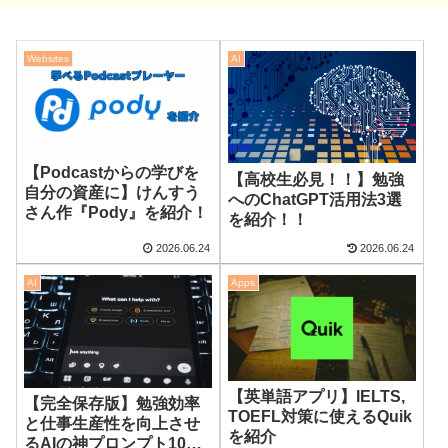
Websites
AI
【Podcastからの学びを
【高校生必見！！】勉強
自分の資産に】けんすう
へのChatGPT活用法3選
さん作『Pody』を紹介！
を紹介！！
2026.06.24
2026.06.24
AI
Apps
【英単語アプリ】IELTS,
【完全保存版】勉強効率
TOEFL対策に使えるQuik
と仕事生産性を向上させ
を紹介
るAIの神プロンプト10