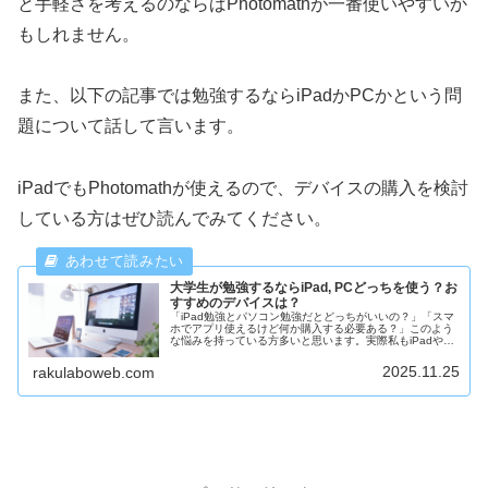
と手軽さを考えるのならばPhotomathが一番使いやすいか
もしれません。
また、以下の記事では勉強するならiPadかPCかという問
題について話して言います。
iPadでもPhotomathが使えるので、デバイスの購入を検討
している方はぜひ読んでみてください。
大学生が勉強するならiPad, PCどっちを使う？お
すすめのデバイスは？
「iPad勉強とパソコン勉強だとどっちがいいの？」「スマ
ホでアプリ使えるけど何か購入する必要ある？」このよう
な悩みを持っている方多いと思います。実際私もiPadやPC
で勉強を始める前までは、購入する必要性に対し懐疑的で
した。結論から言うと、iPad勉強もPC勉強もとても役に立
2025.11.25
rakulaboweb.com
ちます。なので今日は、ぶっちゃけどっちのデバイスを買
うべきか、どのような機種がおすすめかなどを書いていき
たいと思います。