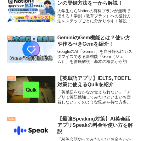
上がりすること間違いなし！！学生さ
ンの登録方法を一から解説！
ん・社会人の皆さん、ぜひ最後まで読ん
でみてください。
大学生ならNotionの有料プランが無料で
使える！学割（教育プラン）への登録方
法をステップごとに分かりやすく解説し
ます。この記事を読んで、今すぐ高機能
なノートツールを手に入れましょう。
GeminiのGem機能とは？使い方
AI
や作るべきGemを紹介！
GoogleのAI「Gemini」を自分好みにカス
タマイズできる新機能「Gem（ジェ
ム）」を徹底解説！基本の概要から初心
者向けの簡単な使い方、日々の定型業務
や勉強を劇的に効率化するおすすめのカ
スタム例まで紹介します。自分専用のAI
【英単語アプリ】IELTS, TOEFL
Apps
アシスタントを作ってみましょう！
対策に使えるQuikを紹介
「英単語をなかなか覚えられない」「ア
プリで英語勉強してみたけどいまいち定
着しない」そのような悩みを持つ方多い
と思います。実際私も中学生くらいのこ
ろ英単語が覚えられず、英語が苦手教科
でした。今回はインスタグラムの広告で
【最強Speaking対策】AI英会話
Apps
見てから気になっていて、最近使い始め
アプリSpeakの料金や使い方を解
ましたが、なかなか革新的で面白いアプ
説
リでしたので、紹介します。この記事を
読めば、いままで英単語が覚えられずに
「AI英会話やってみたいけどお金もかか