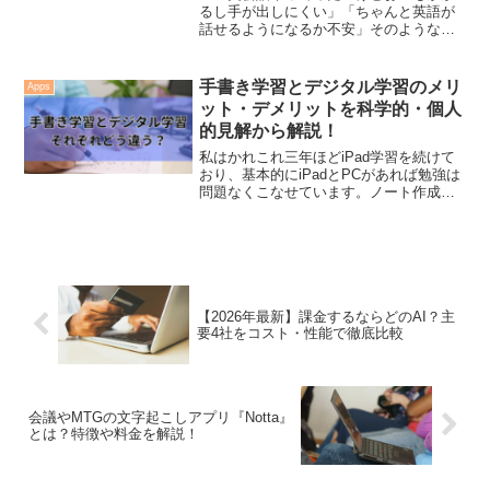
英語に苦手意識があったあなたもきっと
るし手が出しにくい」「ちゃんと英語が
これまで以上に英語が得意になるでしょ
話せるようになるか不安」そのような悩
う。ぜひ最後まで読んでみてください。
みを持つ方多いと思います。この記事で
は現在日本で話題沸騰中のAI英会話アプ
リSpeakの解説をしていこうと思いま
手書き学習とデジタル学習のメリ
Apps
す。料金や使い方・体験してみて思った
ット・デメリットを科学的・個人
ことなどをしっかり共有します。あまり
的見解から解説！
お金をかけず、独学で英語を話せるよう
になりたい方にはおすすめです。
私はかれこれ三年ほどiPad学習を続けて
おり、基本的にiPadとPCがあれば勉強は
問題なくこなせています。ノート作成か
ら情報整理、調べ学習まで、学習環境と
しては非常に満足しています。勉強方法
については、手書き派とデジタル派で意
見が分かれると思います。では実際のと
ころ、どちらが良いのでしょうか。この
記事では、手書き学習とデジタル学習を
比較し、科学的に示されている優越性
【2026年最新】課金するならどのAI？主
と、私自身が実際に学習を続ける中で感
要4社をコスト・性能で徹底比較
じた違いを共有したいと思います。これ
から学習環境を整えたい方や、自分に合
った勉強法を探しているかたは、ぜひ最
後まで読んでみてください！
会議やMTGの文字起こしアプリ『Notta』
とは？特徴や料金を解説！