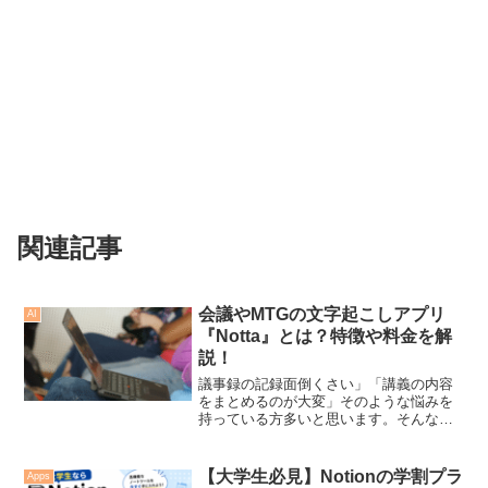
関連記事
会議やMTGの文字起こしアプリ
AI
『Notta』とは？特徴や料金を解
説！
議事録の記録面倒くさい」「講義の内容
をまとめるのが大変」そのような悩みを
持っている方多いと思います。そんな方
におすすめしたいのは「Notta」です。こ
の記事を読めばそんなNottaの基本性能・
使い方がわかり、あなたの作業効率が爆
【大学生必見】Notionの学割プラ
Apps