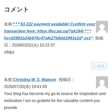
コメント
名前:
* * * $3,222 payment available! Confirm your
transaction here: https://loz.pp.ua/?gk184j * * *
hs=02981b24b676c47afe27b8dd1ff41e2d* ххх*
:
投稿
日：2026/03/31(火) 10:22:37
z9djiz
返信
名前:
Christina W. S. Watson
:
投稿日：
2026/07/30(木) 19:41:45
Your blog has become my go-to source for inspiration and
motivation I am so grateful for the valuable content you
provide