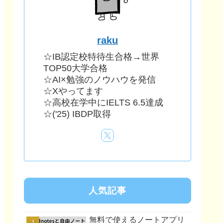
raku
☆IB認定校特待生合格→世界
TOP50大学合格
☆AI×勉強のノウハウを発信
☆Xやってます
☆高校在学中にIELTS 6.5達成
☆('25) IBDP取得
人気記事
無料で使えるノートアプリ