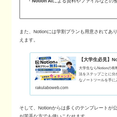
・
Notion AI
による資料やファイルなどの
また、Notionには学割プランも用意されてあ
えます。
【大学生必見】N
大学生ならNotion
法をステップごとに分
なノートツールを手に
rakulaboweb.com
そして、Notionからは多くのテンプレート
が苦手な方でも使いこなせます。