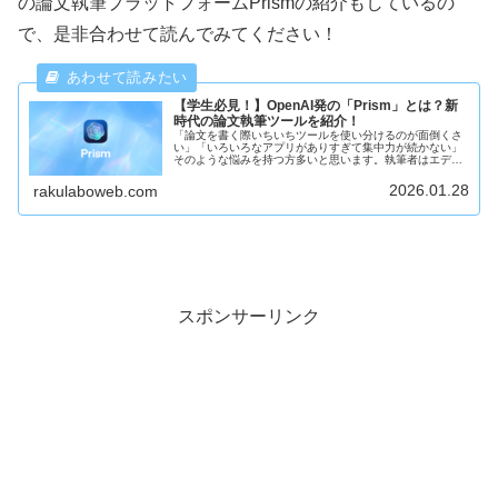
の論文執筆プラットフォームPrismの紹介もしているの
で、是非合わせて読んでみてください！
【学生必見！】OpenAI発の「Prism」とは？新
時代の論文執筆ツールを紹介！
「論文を書く際いちいちツールを使い分けるのが面倒くさ
い」「いろいろなアプリがありすぎて集中力が続かない」
そのような悩みを持つ方多いと思います。執筆者はエディ
ター、PDFビューア、LaTeXコンパイラ、文献管理ツー
ル、そしてAIチャットツールなどを頻繁に行き来しなけれ
2026.01.28
rakulaboweb.com
ばなりません。この課題に対し、OpenAIは新たな解決策
として「Prism」を発表しました。この記事では、Prismが
どのようなツールなのか、その主な機能、そして研究者に
どのようなメリットをもたらすのかを分かりやすく解説し
ます。
スポンサーリンク