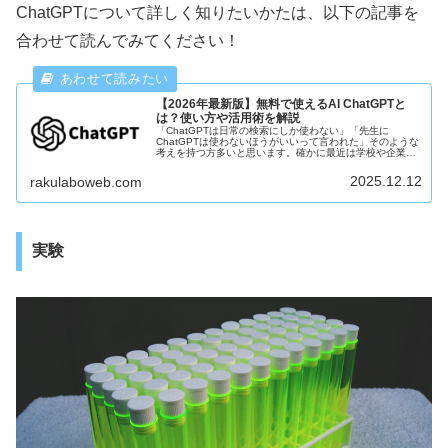
ChatGPTについて詳しく知りたいかたは、以下の記事を
合わせて読んでみてください！
【2026年最新版】無料で使えるAI ChatGPTと
は？使い方や活用術を解説
「ChatGPTは日常の検索にしか使わない」「先生に
ChatGPTは使わないほうがいいって言われた」そのような
考えを持つ方多いと思います。確かに最近は学校や企業で
のChatGPTの活用について疑問の声が多く上がっている印
象があります。この記事では、そんなChatGPTの基本的な
2025.12.12
rakulaboweb.com
情報から、使える機能などを紹介していこうと思います。
まだChatGPTを検索にしか使ってない方はぜひ最後まで読
んで周りの人とAIリテラシーという点で有利になりましょ
う！
実験