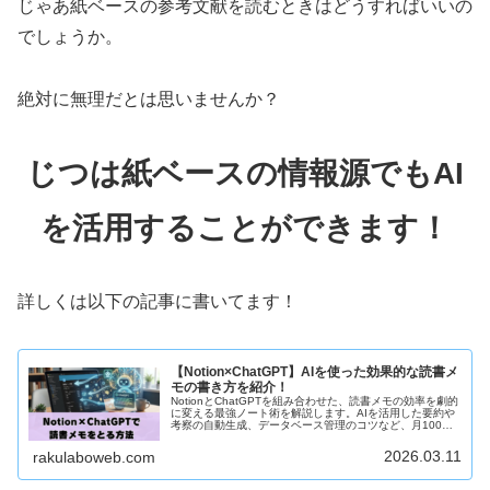
じゃあ紙ベースの参考文献を読むときはどうすればいいの
でしょうか。
絶対に無理だとは思いませんか？
じつは紙ベースの情報源でもAI
を活用することができます！
詳しくは以下の記事に書いてます！
【Notion×ChatGPT】AIを使った効果的な読書メ
モの書き方を紹介！
NotionとChatGPTを組み合わせた、読書メモの効率を劇的
に変える最強ノート術を解説します。AIを活用した要約や
考察の自動生成、データベース管理のコツなど、月100冊
の知識を血肉に変える具体的ステップを紹介。読書をアウ
トプットに繋げたい方は必見です。
2026.03.11
rakulaboweb.com