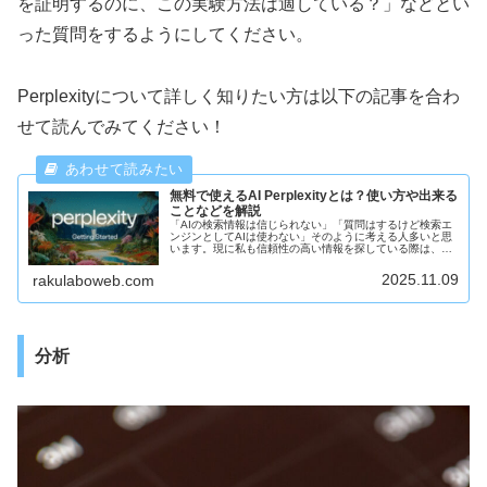
を証明するのに、この実験方法は適している？」などとい
った質問をするようにしてください。
Perplexityについて詳しく知りたい方は以下の記事を合わ
せて読んでみてください！
無料で使えるAI Perplexityとは？使い方や出来る
ことなどを解説
「AIの検索情報は信じられない」「質問はするけど検索エ
ンジンとしてAIは使わない」そのように考える人多いと思
います。現に私も信頼性の高い情報を探している際は、
ChatGPT, Claudeなどの一般的なAIを使うことを避けてい
ます。ですが実は、検索エンジンとして非常に優秀なAIが
2025.11.09
rakulaboweb.com
存在するということをご存じですか？それが、
「perplexity」です。この記事を読めば、perplexityの基本
性能、使い方、長所と短所が分かり、これまで検索にAIを
使うことに消極的だった方のAIに対する見方も変わってく
るでしょう。
分析