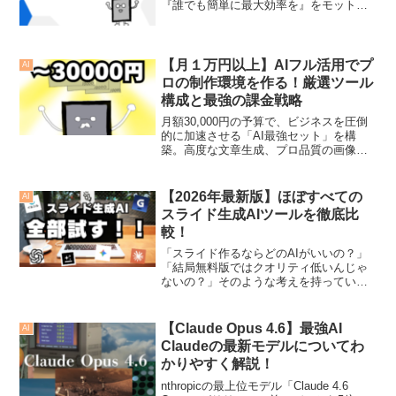
『誰でも簡単に最大効率を』をモットー
にこのページを作成。もしおすすめのAI
ツールがあれば、このページのコメント
かXで教えてくれたうれしいです。
【月１万円以上】AIフル活用でプ
AI
ロの制作環境を作る！厳選ツール
構成と最強の課金戦略
月額30,000円の予算で、ビジネスを圧倒
的に加速させる「AI最強セット」を構
築。高度な文章生成、プロ品質の画像・
動画制作、そして業務自動化まで、プロ
が実際に使っている有料ツールを厳選。
投資を数倍の利益に変えるための、賢い
【2026年最新版】ほぼすべての
AI
課金バランスを提案します。
スライド生成AIツールを徹底比
較！
「スライド作るならどのAIがいいの？」
「結局無料版ではクオリティ低いんじゃ
ないの？」そのような考えを持っている
方多いと思います。しかし、近年の急速
なAIの進化によりGemini, Genspark,
manusなどのAIでは、デザイナーが作っ
【Claude Opus 4.6】最強AI
AI
たレベルのスライドが生成できるように
Claudeの最新モデルについてわ
なりました。この記事を読めば、いった
かりやすく解説！
いスライド生成にはどのAIを使うのが1番
いいのか、また無料版でどの程度使うこ
nthropicの最上位モデル「Claude 4.6
とができるのかなどがわかり、あなたの