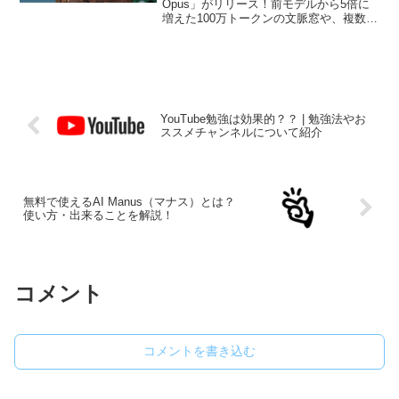
Opus」がリリース！前モデルから5倍に
作業効率爆上がり間違いなしです。ぜひ
増えた100万トークンの文脈窓や、複数AI
最後まで読んでください！！
が連携する「エージェントチーム機能」
など、驚きの進化をブロガー視点でわか
りやすく解説します。実務性能が大幅に
向上した「最強AI」の真価を今すぐチェ
ック！
YouTube勉強は効果的？？ | 勉強法やお
ススメチャンネルについて紹介
無料で使えるAI Manus（マナス）とは？
使い方・出来ることを解説！
コメント
コメントを書き込む