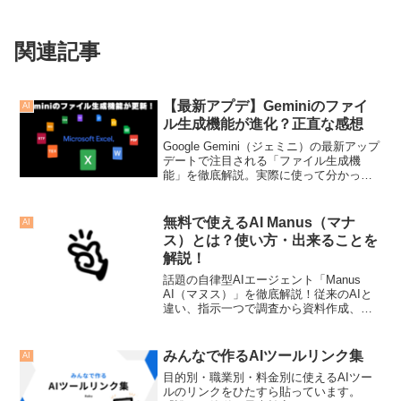
関連記事
【最新アプデ】Geminiのファイ
AI
ル生成機能が進化？正直な感想
Google Gemini（ジェミニ）の最新アップ
デートで注目される「ファイル生成機
能」を徹底解説。実際に使って分かった
進化点や、仕事・勉強への活用メリッ
ト、使ってみて感じた正直なデメリット
をブロガー目線で本音レビューします。
無料で使えるAI Manus（マナ
AI
最新のAIツール情報を探している方は必
ス）とは？使い方・出来ることを
見です。
解説！
話題の自律型AIエージェント「Manus
AI（マヌス）」を徹底解説！従来のAIと
違い、指示一つで調査から資料作成、
LINE通知まで自動完結。基本無料（毎日
300クレジット付与）で使える点や、仕事
効率化に直結するLINE連携設定、最新の
みんなで作るAIツールリンク集
AI
活用事例まで、この記事だけででManus
目的別・職業別・料金別に使えるAIツー
のすべてがわかります。
ルのリンクをひたすら貼っています。