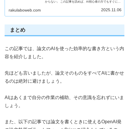
からない」 この記事を読めば、AI初心者の方でもすぐに
Claudeを活用して、勉強・作文・調べものなどを効率的に
こなせるようになります。私もAIを使いこなせるようにな
2025.11.06
rakulaboweb.com
るまでは、ずっとClaudeにお世話になっていたため、おス
スメです。
まとめ
この記事では、論文のAIを使った効率的な書き方という内
容を紹介しました。
先ほども言いましたが、論文そのものをすべてAIに書かせ
るのは絶対に避けましょう。
AIはあくまで自分の作業の補助、その意識を忘れずにいま
しょう。
また、以下の記事では論文を書くときに使えるOpenAI発