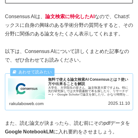
Consensus AIは、
論文検索に特化したAI
なので、Chatボ
ックスに自身の興味のある学術分野の質問をすると、その
分野に関係のある論文をたくさん表示してくれます。
以下は、Consensus AIについて詳しくまとめた記事なの
で、ぜひ合わせてお読みください。
無料で使える論文検索AI Consensusとは？使い
方や出来ることを解説
大学生、大学院生の皆さん、論文執筆大変ですよね。特に
先行研究探しでは大学図書館で本を探したり、リサーチゲ
ート・Google Scholorで論文を探したり。かなり時間を使
いますよね笑。ですが実は、とあるAIを使えば先行研究探
しが圧倒的に楽になるんです！それが、「Consensus」と
2025.11.10
rakulaboweb.com
いうAIです。この記事では、そんなConsensusの基礎情
報・活用法・メリットデメリットなどを解説していこうと
思います！
また、読む論文が決まったら、読む前にそのpdfデータを
Google NotebookLM
に入れ要約をさせましょう。