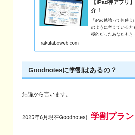
【iPad神アプリ
介！
「iPad勉強って何使
のように考えている方も
極的だったあなたもきっ
きるようになるでしょ
rakulaboweb.com
Goodnotesに学割はあるの？
結論から言います。
学割プラン
2025年6月現在Goodnotesに