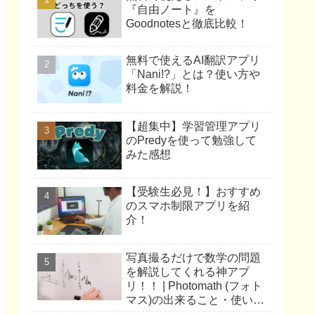
『自由ノート』を
Goodnotesと徹底比較！
無料で使えるAI翻訳アプリ
「Nani!?」とは？使い方や
料金を解説！
【超集中】学習管理アプリ
のPredyを使って勉強して
みた感想
【受験生必見！】おすすめ
のスマホ制限アプリを紹
介！
写真撮るだけで数学の問題
を解説してくれる神アプ
リ！！ | Photomath (フォト
マス)の出来ること・使い方
を解説