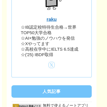
raku
☆IB認定校特待生合格→世界
TOP50大学合格
☆AI×勉強のノウハウを発信
☆Xやってます
☆高校在学中にIELTS 6.5達成
☆('25) IBDP取得
人気記事
無料で使えるノートアプリ